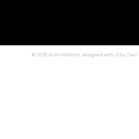
© 2026 Archi-Platform. designed with <3 by Dav²