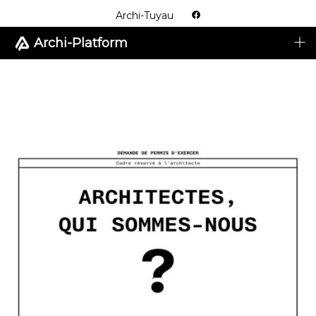
Skip
Archi-Tuyau
to
Tog
Archi-Platform
content
me