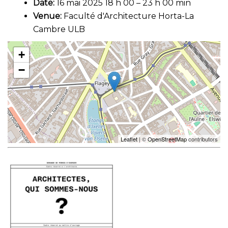
Date:
16 mai 2025 18 h 00
–
23 h 00 min
Venue:
Faculté d'Architecture Horta-La
Cambre ULB
+
−
Leaflet
| ©
OpenStreetMap
contributors